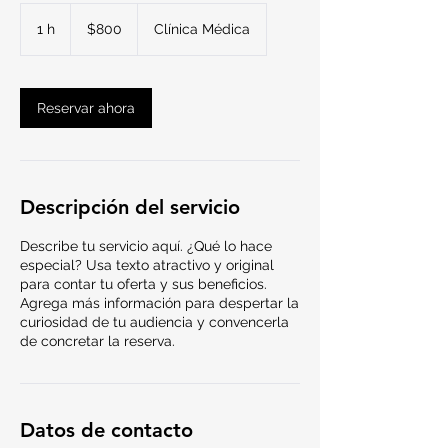
800
pesos
1 h
1
$800
Clínica Médica
mexicanos
Reservar ahora
Descripción del servicio
Describe tu servicio aquí. ¿Qué lo hace
especial? Usa texto atractivo y original
para contar tu oferta y sus beneficios.
Agrega más información para despertar la
curiosidad de tu audiencia y convencerla
de concretar la reserva.
Datos de contacto