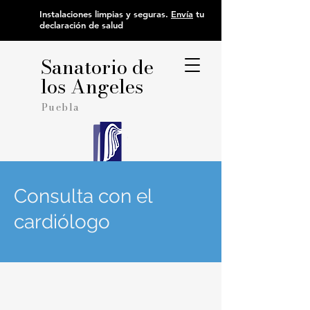
Instalaciones limpias y seguras.
Envía
tu
declaración de salud
Sanatorio de
los Angeles
Puebla
Consulta con el
cardiólogo