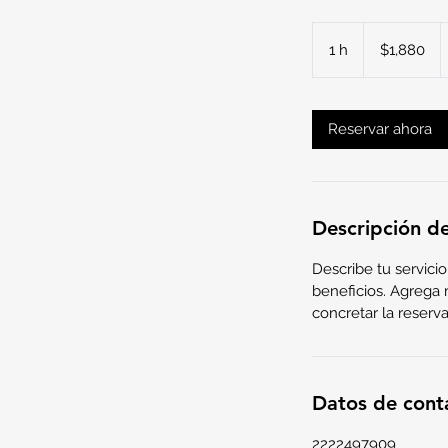
1,880
pesos
1 h
1
$1,880
mexicanos
Reservar ahora
Descripción de
Describe tu servicio
beneficios. Agrega 
concretar la reserva
Datos de cont
2222497909