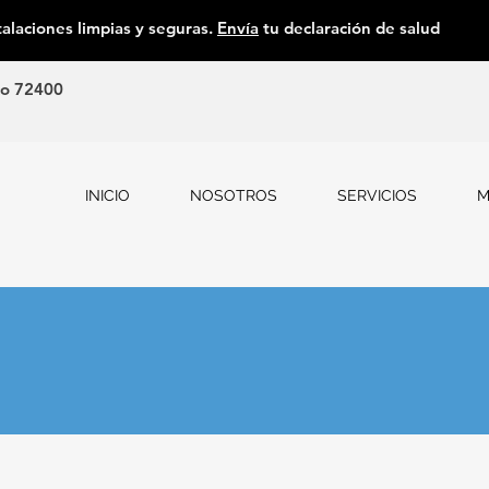
talaciones limpias y seguras.
Envía
tu declaración de salud
co 72400
INICIO
NOSOTROS
SERVICIOS
M