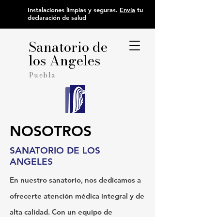
Instalaciones limpias y seguras.
Envía
tu
declaración de salud
Sanatorio de
los Angeles
Puebla
NOSOTROS
SANATORIO DE LOS
ANGELES
En nuestro sanatorio, nos dedicamos a
ofrecerte atención médica integral y de
alta calidad. Con un equipo de